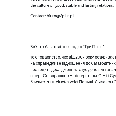
the culture of good, stable and lasting relations.
Contact: biuro@3plus.pl
---
Зв’язок багатодітних родин “Три Плюс”
то є товариство, яке від 2007 року розкриває 
на справедливе відношення до багатодітних 
проводить дослідження, готує доповіді і анал
сфері. Співпрацює з міністерством. Сім’ї і С
близько 7000 сімей з усієї Польщі. Є членом