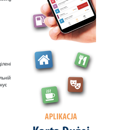
цілені
льній
днує