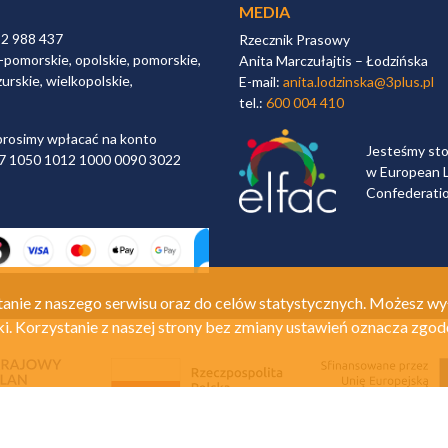
MEDIA
32 988 437
Rzecznik Prasowy
-pomorskie, opolskie, pomorskie,
Anita Marczułajtis – Łodzińska
urskie, wielkopolskie,
E-mail:
anita.lodzinska@3plus.pl
tel.:
600 004 410
rosimy wpłacać na konto
Jesteśmy st
 97 1050 1012 1000 0090 3022
w European L
Confederati
anie z naszego serwisu oraz do celów statystycznych. Możesz wy
ki. Korzystanie z naszej strony bez zmiany ustawień oznacza zgod