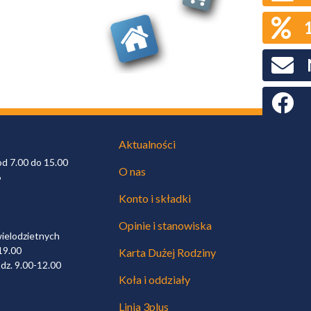
Faceboo
Aktualności
od 7.00 do 15.00
O nas
6
Konto i składki
Opinie i stanowiska
wielodzietnych
19.00
Karta Dużej Rodziny
dz. 9.00-12.00
Koła i oddziały
Linia 3plus