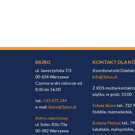
BIURO
KONTAKT DLA KÓ
ul. Jaworzyńska 7/3
Koordynatorki Działal
00-634 Warszawa
kds@3plus.pl
Czynne w dni robocze od
Z KDS można kontaktow
8.00 do 16.00
piątku, w godz. 10.00 -
tel.:
533 473 244
Sylwia Skóra
tel.: 732 
e-mail:
biuro@3plus.pl
łódzkie, mazowieckie,
Adres rejestrowy
Bożena Pietras
tel.: 7
ul. Solec 81b/73a
lubelskie, małopolskie,
00-382 Warszawa