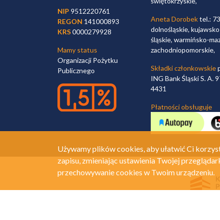
świętokrzyskie,
NIP
9512220761
Aneta Dorobek
tel.: 7
REGON
141000893
dolnośląskie, kujawsko
KRS
0000279928
śląskie, warmińsko-maz
Mamy status
zachodniopomorskie,
Organizacji Pożytku
Składki członkowskie
p
Publicznego
ING Bank Śląski S. A.
4431
Płatności obsługuje
Używamy plików cookies, aby ułatwić Ci korzyst
zapisu, zmieniając ustawienia Twojej przeglądar
przechowywanie cookies w Twoim urządzeniu.