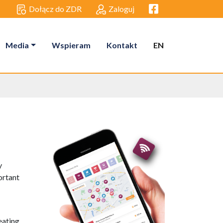
Facebook link
Dołącz do ZDR
Zaloguj
Media
Wspieram
Kontakt
EN
y
portant
eating