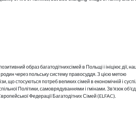
позитивний образ багатодітнихсімей в Польщі і ініціює дії, на
родин через польську систему правосуддя. З цією метою
ізи, що стосуються потреб великих сімей в економічній і суспі
успільної Політики, самоврядуваннями і гмінами. Зв’язок об’є
 Європейської Федерації Багатодітних Сімей (ELFAC).