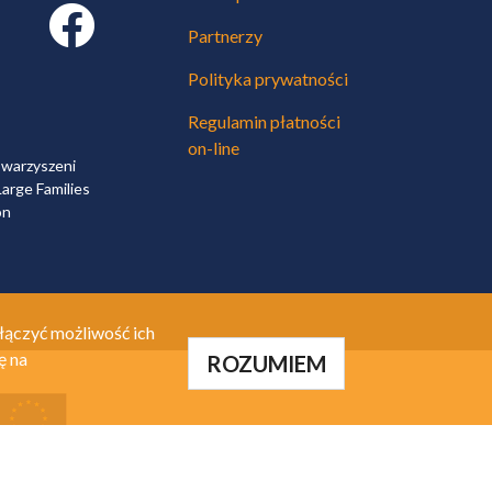
Facebook link
Partnerzy
Polityka prywatności
Regulamin płatności
on-line
owarzyszeni
arge Families
on
łączyć możliwość ich
ę na
ROZUMIEM