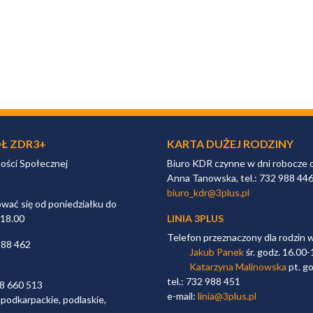
Ł ZDR3+
KARTA DUŻEJ RODZINY
ności Społecznej
Biuro KDR czynne w dni robocze 
Anna Tanowska, tel.: 732 988 44
biuro_kdr@3plus.pl
ać się od poniedziałku do
 18.00
LINIA 3PLUS
Telefon przeznaczony dla rodzin 
988 462
Jakub Panek
śr. godz. 16.00-
Katarzyna Malinowska
pt. go
tel.: 732 988 451
98 660 513
e-mail:
linia@3plus.pl
 podkarpackie, podlaskie,