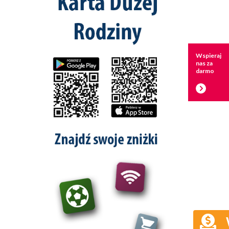
Wspieraj
nas za
darmo