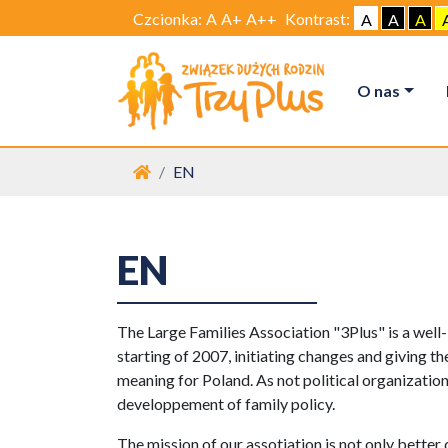
Czcionka:
A
A+
A++
Kontrast:
A
A
A
O nas
Strona główna
EN
EN
The Large Families Association "3Plus" is a well
starting of 2007, initiating changes and giving t
meaning for Poland. As not political organizatio
developpement of family policy.
The mission of our assotiation is not only better 