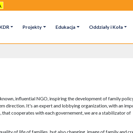
A
KDR
Projekty
Edukacja
Oddziały i Koła
-known, influential NGO, inspiring the development of family polic
hem direction. It's an expert and lobbying organization, with an im
n, that cooperates with each governement, we are a stabilizator of
quality of life of families, but also changing image of family and cr