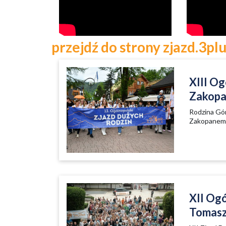
przejdź do strony zjazd.3plu
XIII O
Zakop
Rodzina Gó
Zakopane
XII Og
Tomasz