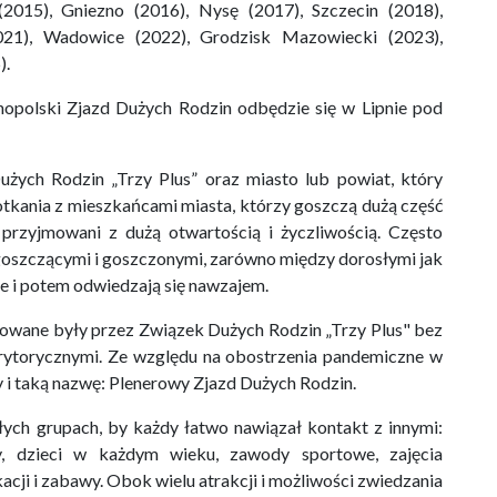
(2015), Gniezno (2016), Nysę (2017), Szczecin (2018),
1), Wadowice (2022), Grodzisk Mazowiecki (2023),
).
polski Zjazd Dużych Rodzin odbędzie się w Lipnie pod
żych Rodzin „Trzy Plus” oraz miasto lub powiat, który
otkania z mieszkańcami miasta, którzy goszczą dużą część
rzyjmowani z dużą otwartością i życzliwością. Często
 goszczącymi i goszczonymi, zarówno między dorosłymi jak
ie i potem odwiedzają się nawzajem.
zowane były przez Związek Dużych Rodzin „Trzy Plus" bez
erytorycznymi. Ze względu na obostrzenia pandemiczne w
y i taką nazwę: Plenerowy Zjazd Dużych Rodzin.
ych grupach, by każdy łatwo nawiązał kontakt z innymi:
ży, dzieci w każdym wieku, zawody sportowe, zajęcia
acji i zabawy. Obok wielu atrakcji i możliwości zwiedzania