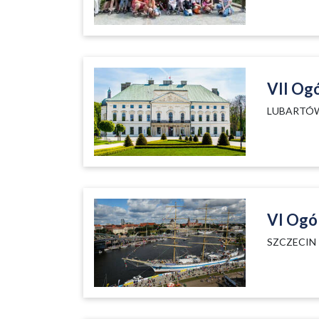
VII Og
LUBARTÓW 
VI Ogó
SZCZECIN 