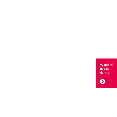
Wspieraj
nas za
darmo