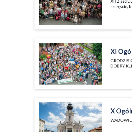
XII Zjazd D
szczęście, 
XI Ogó
GRODZISK
DOBRY KL
X Ogól
WADOWICE 