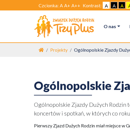
Czcionka:
A
A+
A++
Kontrast:
A
A
A
O nas
Strona główna
Projekty
Ogólnopolskie Zjazdy Duży
Ogólnopolskie Zj
Ogólnopolskie Zjazdy Dużych Rodzin to
koncertów i spotkań, w których co rok
Pierwszy Zjazd Dużych Rodzin miał miejsce w G