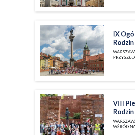
IX Ogó
Rodzin
WARSZAWA 
PRZYSZŁ
VIII P
Rodzin
WARSZAWA 
WŚRÓD NA