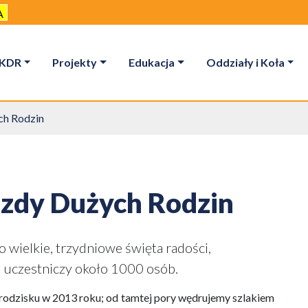
A
KDR
Projekty
Edukacja
Oddziały i Koła
ch Rodzin
azdy Dużych Rodzin
 wielkie, trzydniowe święta radości,
u uczestniczy około 1000 osób.
rodzisku w 2013 roku; od tamtej pory wędrujemy szlakiem