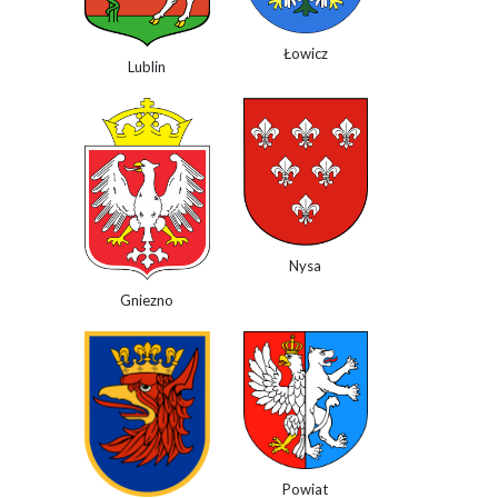
Łowicz
Lublin
Nysa
Gniezno
Powiat