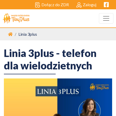
Facebo
Dołącz do ZDR
Zaloguj
Strona główna
Linia 3plus
Linia 3plus - telefon
dla wielodzietnych