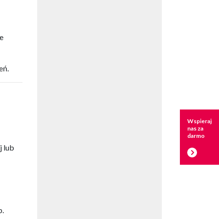
e
eń.
Wspieraj
nas za
darmo
j lub
p.