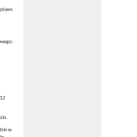
ązkiem
owego:
 12
zin.
dzin w
in.