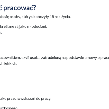
ć pracować?
a się osoby, który ukończyły 18 rok życia.
kreślane są jako młodociani.
i.
acownikiem, czyli osobą zatrudnioną na podstawie umowy o pracę
h lekkich.
raku przeciwwskazań do pracy,
 szkolnego.