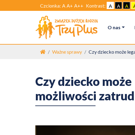
Czcionka:
A
A+
A++
Kontrast:
A
A
A
O nas
Strona główna
Ważne sprawy
Czy dziecko może legal
Czy dziecko może 
możliwości zatrudn