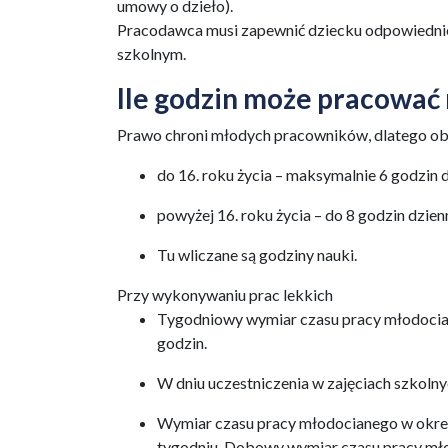
umowy o dzieło).
Pracodawca musi zapewnić dziecku odpowiednie
szkolnym.
Ile godzin może pracować 
Prawo chroni młodych pracowników, dlatego obo
do 16. roku życia – maksymalnie 6 godzin d
powyżej 16. roku życia – do 8 godzin dzienn
Tu wliczane są godziny nauki.
Przy wykonywaniu prac lekkich
Tygodniowy wymiar czasu pracy młodocian
godzin.
W dniu uczestniczenia w zajęciach szkoln
Wymiar czasu pracy młodocianego w okresi
tygodniu. Dobowy wymiar czasu pracy młod