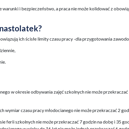
 warunki i bezpieczeństwo, a praca nie może kolidować z obowi
nastolatek?
wiązują ich ścisłe limity czasu pracy -dla przygotowania zawod
ziennie,
ie.
ego w okresie odbywania zajęć szkolnych nie może przekraczać
ych wymiar czasu pracy młodocianego nie może przekraczać 2 god
e ferii szkolnych nie może przekraczać 7 godzin na dobę i 35 go
ocianego w wieku do 16 lat nie może jednak przekraczać 6 godz