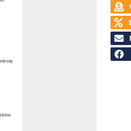
Faceboo
ntrolę
iązków