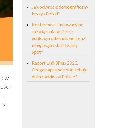
Jak odwrócić demograficzny
kryzys Polski?
Konferencja "Innowacyjne
rozwiązania w sferze
edukacji rodzicielskiej oraz
integracji rodzin Family
Spot"
Raport Linii 3Plus 2023.
Czego naprawdę potrzebuje
duża rodzina w Polsce?
to w
ości i
u.
 na