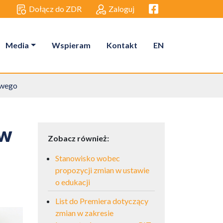
Facebook link
Dołącz do ZDR
Zaloguj
Media
Wspieram
Kontakt
EN
owego
 w
Zobacz również:
Stanowisko wobec
propozycji zmian w ustawie
o edukacji
List do Premiera dotyczący
zmian w zakresie