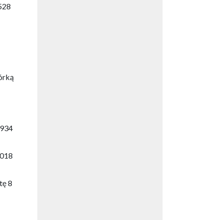
 528
órką
 934
 018
tę 8