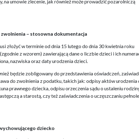
y, na umowie zlecenie, jak również może prowadzić pozarolniczą
e zwolnienia – stosowna dokumentacja
si złożyć w terminie od dnia 15 lutego do dnia 30 kwietnia roku
godnie z wzorem) zawierającą dane o liczbie dzieci i ich numera
na, nazwiska oraz daty urodzenia dzieci.
ież będzie zobligowany do przedstawienia oświadczeń, zaświad
wa do zwolnienia z podatku, takich jak: odpisy aktów urodzenia d
kuna prawnego dziecka, odpisu orzeczenia sądu o ustaleniu rodzin
stępczą a starostą, czy też zaświadczenia o uczęszczaniu pełnol
e wychowującego dziecko