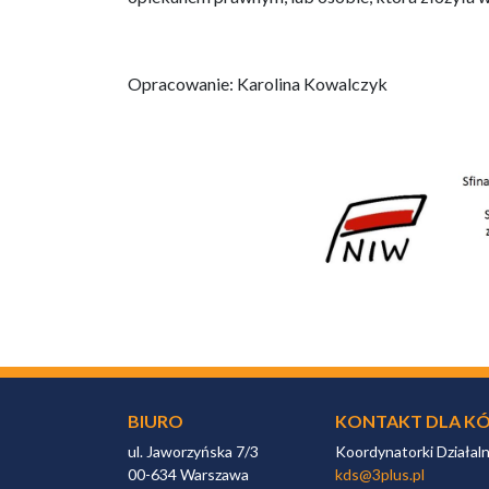
Opracowanie: Karolina Kowalczyk
BIURO
KONTAKT DLA KÓ
ul. Jaworzyńska 7/3
Koordynatorki Działal
00-634 Warszawa
kds@3plus.pl