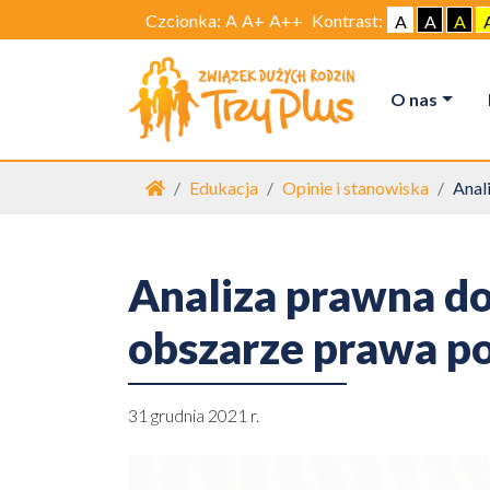
Czcionka:
A
A+
A++
Kontrast:
A
A
A
O nas
Strona główna
Edukacja
Opinie i stanowiska
Anal
Analiza prawna d
obszarze prawa 
31 grudnia 2021 r.