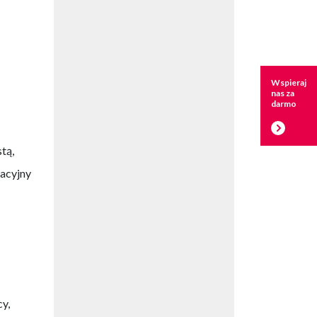
Wspieraj
nas za
darmo
tą,
tacyjny
y,