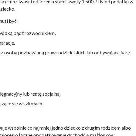
zące możliwości odliczenia stałej kwoty 1 500 PLN od podatku w
ziecko.
musi być:
wódką bądź rozwodnikiem,
arację,
z osobą pozbawioną praw rodzicielskich lub odbywającą karę
lęgnacyjny lub rentę socjalną,
czące się w szkołach.
wuje wspólnie co najmniej jedno dziecko z drugim rodzicem albo
 wniosek o łączne opodatkowanie dochodów małżonków.