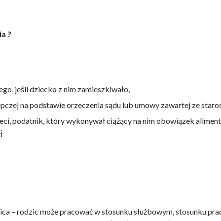
ia ?
go, jeśli dziecko z nim zamieszkiwało,
pczej na podstawie orzeczenia sądu lub umowy zawartej ze staros
ieci, podatnik, który wykonywał ciążący na nim obowiązek alimen
j
dzica – rodzic może pracować w stosunku służbowym, stosunku prac