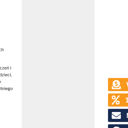
ch
czeń i
zieci,
y
etniego