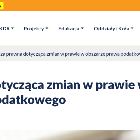
A
KDR
Projekty
Edukacja
Oddziały i Koła
iza prawna dotycząca zmian w prawie w obszarze prawa podatk
otycząca zmian w prawie
podatkowego