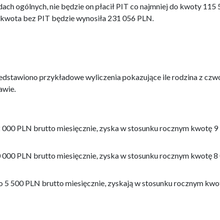
ach ogólnych, nie będzie on płacił PIT co najmniej do kwoty 115
 kwota bez PIT będzie wynosiła 231 056 PLN.
edstawiono przykładowe wyliczenia pokazujące ile rodzina z czw
awie.
12 000 PLN brutto miesięcznie, zyska w stosunku rocznym kwotę 9
10 000 PLN brutto miesięcznie, zyska w stosunku rocznym kwotę 8
po 5 500 PLN brutto miesięcznie, zyskają w stosunku rocznym kwo